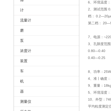
6、环境温度：2
2、测试范围 0
计
档： 0.2—20µ
流量计
第二档： 20—
磨
7、电源：~220
泵
3、孔隙度范围：
浓度计
0.80—0.40
0.40—0.25
装置
车
8、功率：25W
4、准丨确度：
机
9、重量：18k
器
5、环境湿度：
10、外型：746
测量仪
平均粒度测定