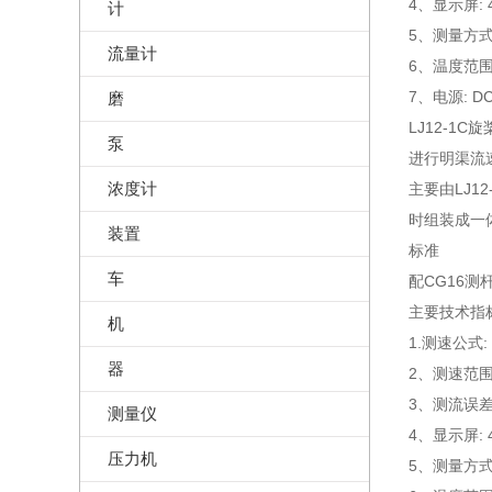
4、显示屏:
计
5、测量方式
流量计
6、温度范围: 
7、电源: 
磨
LJ12-
泵
进行明渠流
浓度计
主要由LJ
时组装成一
装置
标准
车
配CG16测
主要技术指
机
1.测速公式: 
器
2、测速范围: 0
3、测流误差:
测量仪
4、显示屏:
压力机
5、测量方式