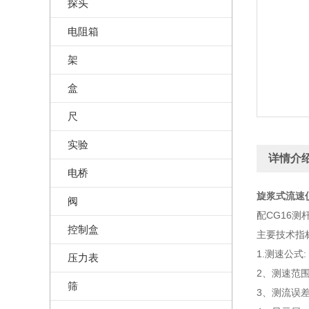
探头
电阻箱
架
盒
尺
实验
详情介
电桥
旋浆式流速仪
阀
配CG16测
控制盒
主要技术指
1.测速公式: 
压力表
2、测速范围: 0
筛
3、测流误差: