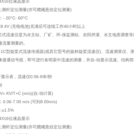
 4X16位液晶显示
:测杆定位测量(亦可纜繩悬挂定位测量)
- 20°C- 60^C
DC8.4V (充电电池)充满后可连续工作40小时以上
1C旋桨式流速仪是为水文站、厂矿、环-保监测站、农田拌灌、水文地质调查
速流量测量的。
12-1C型旋桨式流速传感器(或其它型号的旋杯旋桨流速仪)、流速测算仪、
体接通信号线，即可进行各明渠中流速的测量，并自-动显示流速。结构简
杆显示表，流速仪0.06-8米/秒
标
V= KV/T+C (m/s)(自-动计算)
.06-7.00 m/s (可到8.00m/s)
≤1.5%
 4X16位液晶显示
:测杆定位测量(亦可纜繩悬挂定位测量)