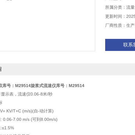
所属分类：流量
更新时间：2025-
厂商性质：生产
联系
绍
库号：M29514
旋浆式流速仪库号：M29514
杆显示表，流速仪0.06-8米/秒
标
V= KV/T+C (m/s)(自-动计算)
.06-7.00 m/s (可到8.00m/s)
≤1.5%