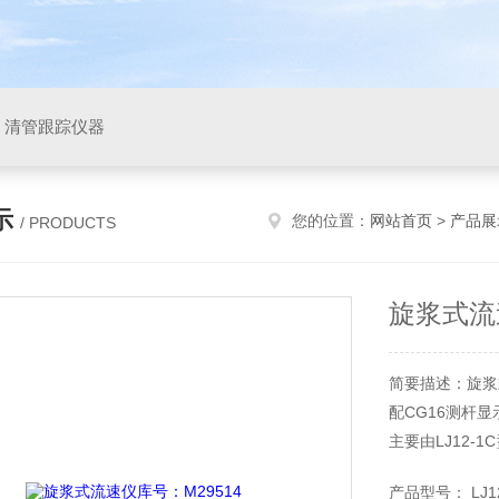
，清管跟踪仪器
示
您的位置：
网站首页
>
产品展
/ PRODUCTS
旋浆式流
简要描述：旋浆
配CG16测杆显示
主要由LJ12
算仪、测杆组成
产品型号： LJ12