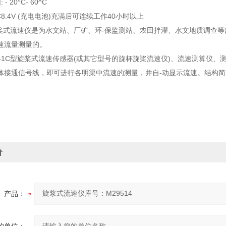
- 20°C- 60^C
DC8.4V (充电电池)充满后可连续工作40小时以上
1C旋桨式流速仪是为水文站、厂矿、环-保监测站、农田拌灌、水文地质调查
速流量测量的。
12-1C型旋桨式流速传感器(或其它型号的旋杯旋桨流速仪)、流速测算仪、
体接通信号线，即可进行各明渠中流速的测量，并自-动显示流速。结构简
价
产品：