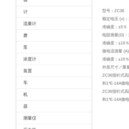
型号：ZC36
计
额定电压 (v)：1
流量计
准确度：±5％
电阻测量(Ω)：1*
磨
准确度：±10％
泵
微电流測量 (A)：
浓度计
准确度：±10％
外形尺寸／重量 (
装置
ZC36指针式
车
和1*E-14
ZC36指针式
机
和1*E-14
器
测量仪