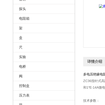
探头
电阻箱
架
盒
尺
实验
详情介绍
电桥
多电压绝缘电阻
阀
ZC36指针式
控制盒
和1*E-14
压力表
技术参数：
筛