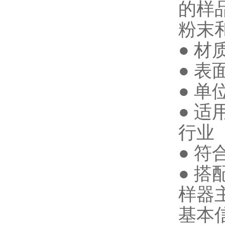
的样
粉末
● 材
● 表
● 
● 
行业
● 符
● 
样器
基本