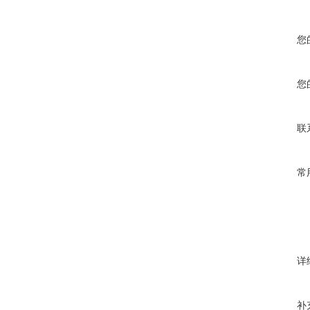
您
您
联
常
详
补