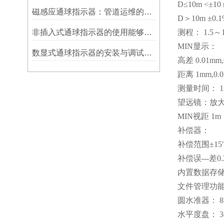
D≤10m <±10
磁感应通球指示器：管道运维的隐形守护者
D＞10m ±0.
非插入式通球指示器的使用能够满足各类管道的要求
测程： 1.5～1
MIN显示：
数显式通球指示器的安装与调试技巧
高差 0.01mm,
距离 1mm,0.
测量时间： 1
望远镜：放大倍
MIN视距 1m
补偿器：
补偿范围±15′
补偿误---差0.
内置数据存储
文件管理功能
圆水准器： 8′
水平度盘： 36