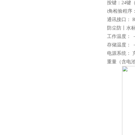
按键：24键
i角检验程序
通讯接口： RS
防尘防丨水标
工作温度： －
存储温度： －
电源系统： 
重量（含电池）