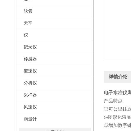
软管
天平
仪
记录仪
传感器
流速仪
详情介绍
分析仪
电子水准仪库号
采样器
产品特点
风速仪
◎每公里往返水
◎图形化液
雨量计
◎增加数字键