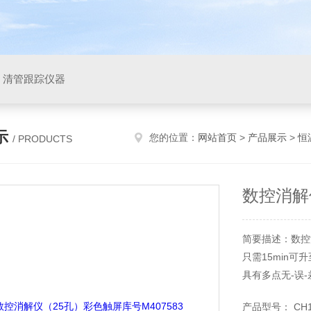
，清管跟踪仪器
示
您的位置：
网站首页
>
产品展示
>
恒
/ PRODUCTS
数控消解
简要描述：数控消
只需15min可
具有多点无-误-
采用隔热措施
产品型号： CH10