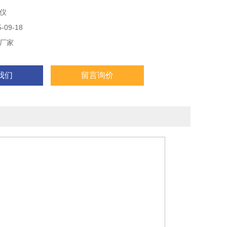
可设定消解后自动关机功能。
仪
09-18
厂家
我们
留言询价