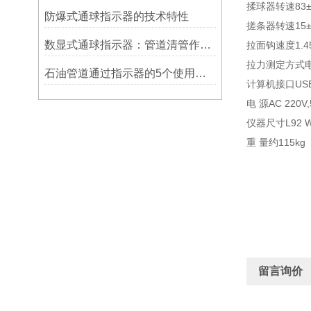
揉球器转速83±3
防爆式通球指示器的技术特性
搓条器转速15±1 
数显式通球指示器：管道清管作业的智能监测关键设备
拉面钩速度1.45±
拉力测定方式
石油管道通过指示器的5个使用说明
计算机接口US
电 源AC 220V,
仪器尺寸L92 W6
重 量约115kg
留言询价