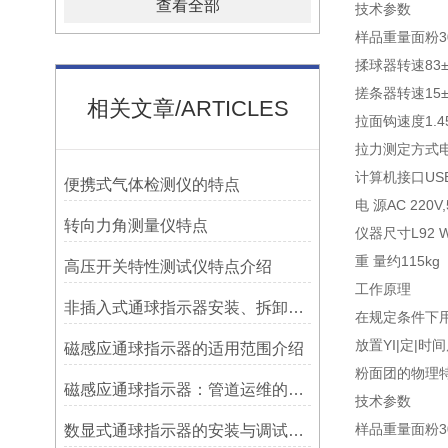
查看全部
技术参数
样品重量面粉30
揉球器转速83±3
搓条器转速15±1 
相关文章/ARTICLES
拉面钩速度1.45±
拉力测定方式
计算机接口US
便携式气体检测仪的特点
电 源AC 220V,
转向力角测量仪特点
仪器尺寸L92 W6
重 量约115kg
高压开关特性测试仪特点介绍
工作原理
非插入式通球指示器安装、拆卸灵活方便
在规定条件下
放置YI|定|
磁感应通球指示器的适用范围介绍
粉面团的物理
磁感应通球指示器：管道运维的隐形守护者
技术参数
样品重量面粉30
数显式通球指示器的安装与调试技巧