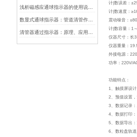
计|数误差：±
浅析磁感应通球指示器的使用说明及特点
计|数速度：≥1
数显式通球指示器：管道清管作业的智能监测关键设备
震动噪音：≤80
计|数容量：1～
清管器通过指示器：原理、应用与维护
仪器尺寸：长37
仪器重量：19.5
外接电源：220VA
功率：220V/AC
功能特点：
1、触摸屏设计
2、预值设置，
3、数据记录
4、数据打印
5、数据导出：
6、数粒盘轨