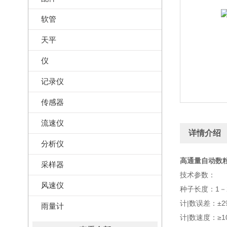
软管
天平
仪
记录仪
传感器
流速仪
详情介绍
分析仪
高通量自动数粒
采样器
技术参数：
风速仪
种子长度：1－
计|数误差：±
雨量计
计|数速度：≥1