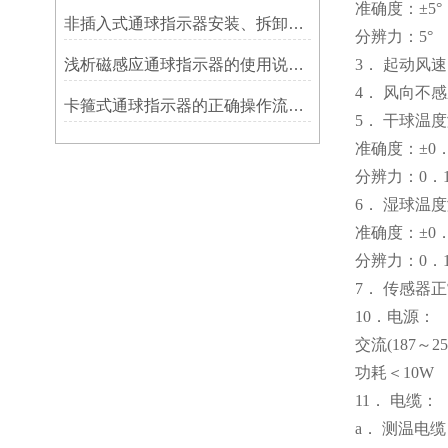
准确度：±5°
非插入式通球指示器安装、拆卸灵活方便
分辨力：5°
浅析磁感应通球指示器的使用说明及特点
3． 起动风速＜
4． 风向不感
卡箍式通球指示器的正确操作流程介绍
5． 干球温度
准确度：±0
分辨力：0．
6． 湿球温度
准确度：±0
分辨力：0．
7． 传感器正
10．电源：
交流(187～253
功耗＜10W
11． 电缆：
a． 测温电缆： 