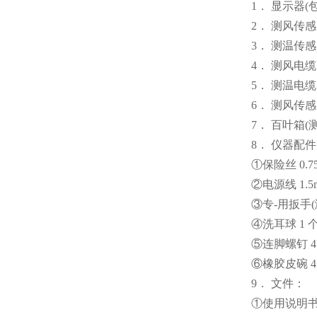
1． 显示器(
2． 测风传感
3． 测温传感
4． 测风电缆 
5． 测温电缆 
6． 测风传感
7． 百叶箱(
8． 仪器配
①保险丝 0.75
②电源线 1.5m
③专-用扳手(
④洗耳球 1 
⑤连脚螺钉 4
⑥橡胶皮碗 4
9． 文件：
①使用说明书 