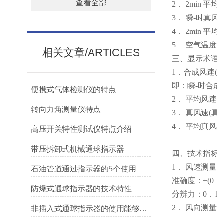
查看全部
2． 2min
3． 瞬-时
4． 2min 
5． 空气温
相关文章/ARTICLES
三、显示术
1．合成风速
即：瞬-时合
便携式气体检测仪的特点
2． 平均风速
转向力角测量仪特点
3． 真风速(
4． 平均真风
高压开关特性测试仪特点介绍
带压拆卸式机械通球指示器
四、技术指
1． 风速测量范
石油管道通过指示器的5个使用说明
准确度：±(0．
防爆式通球指示器的技术特性
分辨力：0．1
2． 风向测量范
非插入式通球指示器的使用能够满足各类管道的要求