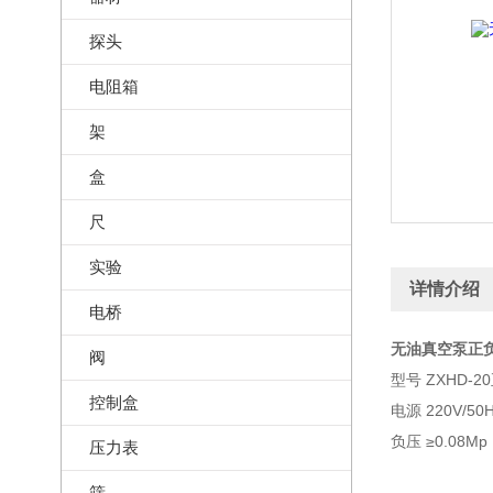
探头
电阻箱
架
盒
尺
实验
详情介绍
电桥
无油真空泵正负压
阀
型号 ZXHD-
控制盒
电源 220V/50
负压 ≥0.08Mp
压力表
筛